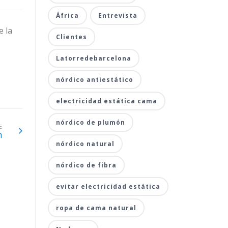
África
Entrevista
e la
Clientes
Latorredebarcelona
nórdico antiestático
electricidad estática cama
nórdico de plumón
E
m
nórdico natural
nórdico de fibra
evitar electricidad estática
ropa de cama natural