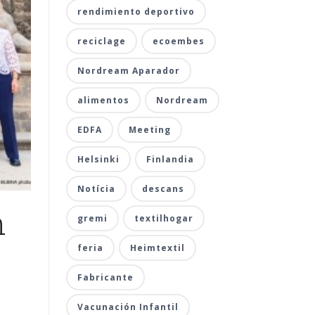
rendimiento deportivo
reciclage
ecoembes
Nordream Aparador
alimentos
Nordream
EDFA
Meeting
Helsinki
Finlandia
Notícia
descans
n
gremi
textilhogar
feria
Heimtextil
Fabricante
Vacunación Infantil