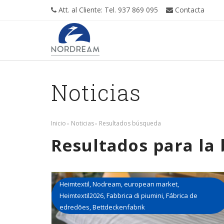
Att. al Cliente: Tel. 937 869 095
Contacta
Noticias
Inicio
Noticias
Resultados búsqueda
Resultados para la
Heimtextil
,
Nodream
,
european market
,
Heimtextil2026
,
Fabbrica di piumini
,
Fábrica de
edredões
,
Bettdeckenfabrik