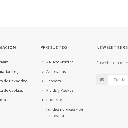
MACIÓN
PRODUCTOS
NEWSLETTERS
ream
Relleno Nórdico
Suscríbete a nues
mación Legal
Almohadas
ica de Privacidad
Toppers
ica de Cookies
Plaids y Peukos
acta
Protectores
Fundas nórdicas y de
almohada