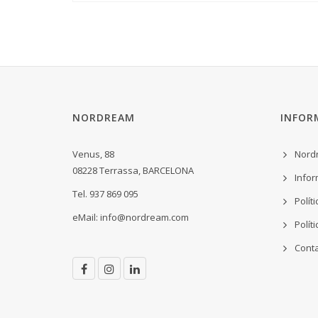
NORDREAM
INFOR
Venus, 88
Nord
08228 Terrassa, BARCELONA
Infor
Tel. 937 869 095
Polít
eMail:
info@nordream.com
Polít
Cont