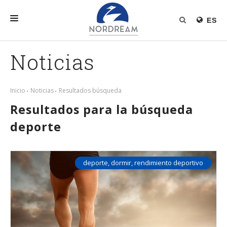
ES
INICIO
Noticias
NORDREAM
PRODUCTOS
Inicio
Noticias
Resultados búsqueda
Resultados para la búsqueda
RELLENO NÓRDICO
deporte
NOTICIAS
deporte
,
dormir
,
rendimiento deportivo