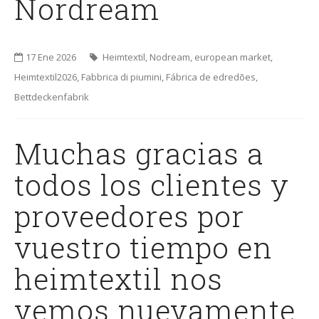
Nordream
17 Ene 2026
Heimtextil
,
Nodream
,
european market
,
Heimtextil2026
,
Fabbrica di piumini
,
Fábrica de edredões
,
Bettdeckenfabrik
Muchas gracias a
todos los clientes y
proveedores por
vuestro tiempo en
heimtextil nos
vemos nuevamente