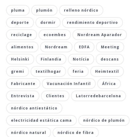
pluma
plumón
relleno nórdico
deporte
dormir
rendimiento deportivo
reciclage
ecoembes
Nordream Aparador
alimentos
Nordream
EDFA
Meeting
Helsinki
Finlandia
Notícia
descans
gremi
textilhogar
feria
Heimtextil
Fabricante
Vacunación Infantil
África
Entrevista
Clientes
Latorredebarcelona
nórdico antiestático
electricidad estática cama
nórdico de plumón
nórdico natural
nórdico de fibra