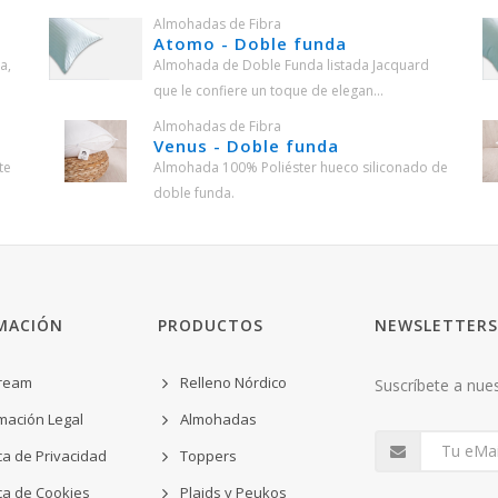
Almohadas de Fibra
Atomo - Doble funda
a,
Almohada de Doble Funda listada Jacquard
que le confiere un toque de elegan...
Almohadas de Fibra
Venus - Doble funda
te
Almohada 100% Poliéster hueco siliconado de
doble funda.
MACIÓN
PRODUCTOS
NEWSLETTERS
ream
Relleno Nórdico
Suscríbete a nues
mación Legal
Almohadas
ica de Privacidad
Toppers
ica de Cookies
Plaids y Peukos