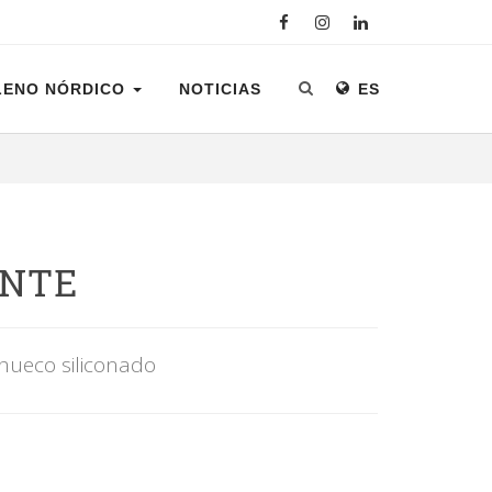
LENO NÓRDICO
NOTICIAS
ES
ANTE
hueco siliconado