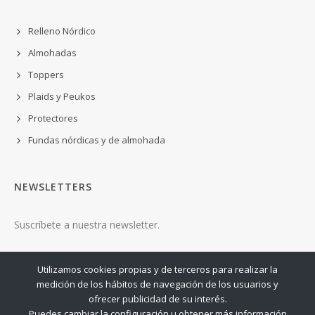
Relleno Nórdico
Almohadas
Toppers
Plaids y Peukos
Protectores
Fundas nórdicas y de almohada
NEWSLETTERS
Suscríbete a nuestra newsletter.
ENVIAR
Utilizamos cookies propias y de terceros para realizar la
medición de los hábitos de navegación de los usuarios y
ofrecer publicidad de su interés.
Puedes cambiar la configuración u obtener más información