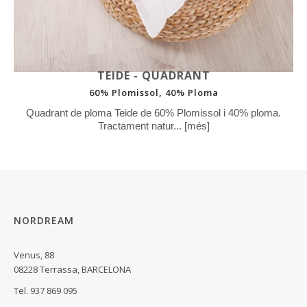
TEIDE - QUADRANT
60% Plomissol, 40% Ploma
Quadrant de ploma Teide de 60% Plomissol i 40% ploma.
Tractament natur... [més]
NORDREAM
Venus, 88
08228 Terrassa, BARCELONA
Tel. 937 869 095