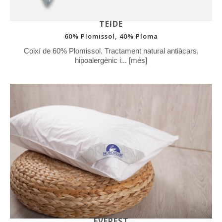
TEIDE
60% Plomissol, 40% Ploma
Coixí de 60% Plomissol. Tractament natural antiàcars,
hipoalergènic i... [més]
EVEREST