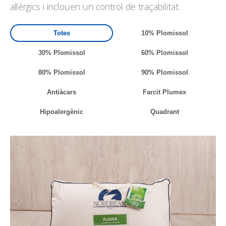
al·lèrgics i inclouen un control de traçabilitat.
Totes
10% Plomissol
30% Plomissol
60% Plomissol
80% Plomissol
90% Plomissol
Antiàcars
Farcit Plumex
Hipoalergènic
Quadrant