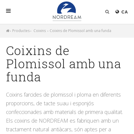
CA
INICI
Productes
Coixins
Coixins de Plomissol amb una funda
NORDREAM
Coixins de
PRODUCTES
Plomissol amb una
FARCIT NÒRDIC
funda
NOTÍCIES
Coixins farcides de plomissol i ploma en diferents
proporcions, de tacte suau i esponjós
confeccionades amb materials de primera qualitat.
Els coixins de NORDREAM es fabriquen amb un
tractament natural antiàcars, són aptes per a