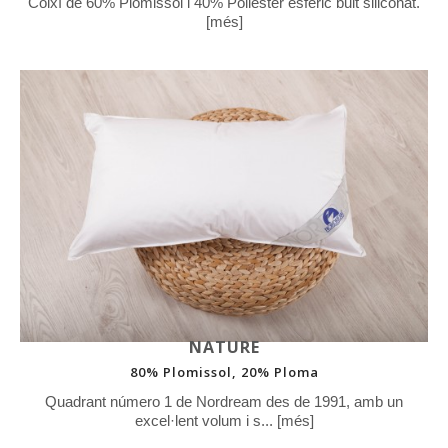
Coixí de 60% Plomissol i 40% Polièster esfèric buit siliconat.
[més]
NATURE
80% Plomissol, 20% Ploma
Quadrant número 1 de Nordream des de 1991, amb un
excel·lent volum i s... [més]