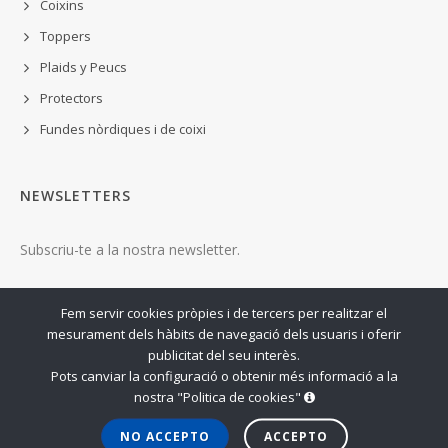
Coixins
Toppers
Plaids y Peucs
Protectors
Fundes nòrdiques i de coixi
NEWSLETTERS
Subscriu-te a la nostra newsletter.
ENVIAR
Fem servir cookies pròpies i de tercers per realitzar el
mesurament dels hàbits de navegació dels usuaris i oferir
publicitat del seu interès.
Pots canviar la configuració o obtenir més informació
a la
nostra "Politica de cookies"
NO ACCEPTO
ACCEPTO
© COPYRIGHT 2026 - NORDREAM S.L.