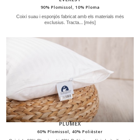
90% Plomissol, 10% Ploma
Coixí suau i esponjós fabricat amb els materials més
exclusius. Tracta... [més]
PLUMEX
60% Plomissol, 40% Polièster