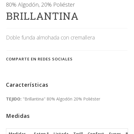
80% Algodón, 20% Poliéster
BRILLANTINA
Doble funda almohada con cremallera
COMPARTE EN REDES SOCIALES
Características
TEJIDO:
"Brillantina" 80% Algodón 20% Poliéster
Medidas
Medidas
Saten 5
Listada
Twill
Confort
Super
Bril