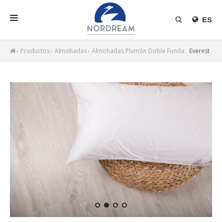
ES
INICIO
Productos
Almohadas
Almohadas Plumón Doble Funda
Everest
NORDREAM
- Doble funda
PRODUCTOS
RELLENO NÓRDICO
NOTICIAS