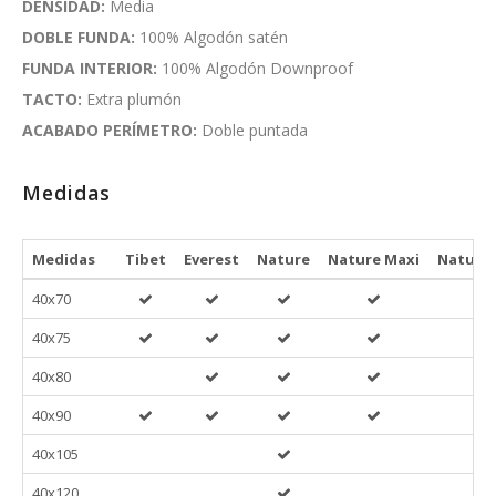
DENSIDAD:
Media
DOBLE FUNDA:
100% Algodón satén
FUNDA INTERIOR:
100% Algodón Downproof
TACTO:
Extra plumón
ACABADO PERÍMETRO:
Doble puntada
Medidas
Medidas
Tibet
Everest
Nature
Nature Maxi
Nature 
40x70
40x75
40x80
40x90
40x105
40x120