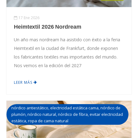
17 Ene 2026
Heimtextil 2026 Nordream
Un año mas nordream ha asistido con éxito a la feria
Heimtextil en la ciudad de Frankfurt, donde exponen
los fabricantes textiles mas importantes del mundo.
Nos vemos en la edición del 2027
LEER MÁS
nórdico antiestático
,
electricidad estática cama
,
nórdico de
plumón
,
nórdico natural
,
nórdico de fibra
,
evitar electricidad
estática
,
ropa de cama natural